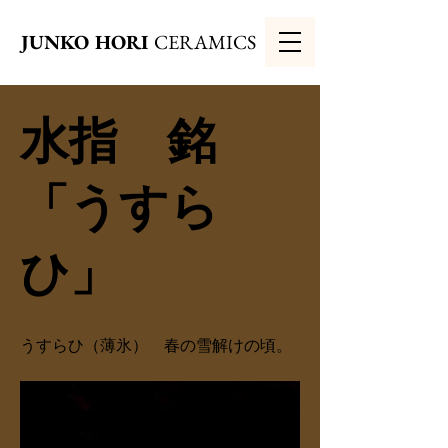
JUNKO HORI
CERAMICS
水指 銘
「うすら
ひ」
うすらひ（薄氷） 春の雪解けの頃。