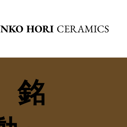
UNKO HORI
CERAMICS
指 銘