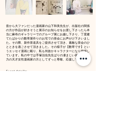
昔から大ファンだった漫画家の山下和美先生が、出版社の関係
の方が作品が好きそうと展示のお知らせをお渡し下さったら本
当に麻布のギャラリーでのグループ展にお越し下さり、丁度建
てたばかりの数寄屋作りのお宅での茶会にお声がけ下さいまし
た。その際、新作茶道具をご提供させて頂き、素敵な茶会のひ
とときを過ごさせて頂きました。その様子が【数寄です】とい
うエッセイ漫画に載り、私も何故かキャラクターになり登場し
ています。私の中では手塚治虫先生ばりの凄まじい発想、想像
力の天才女性漫画家の方としてずっと尊敬、応援しています。
Event details:
Previous
Next
​© JUNKO HORI
プライバシーポリシー・免責事項等
特定商取引法に基づく表記