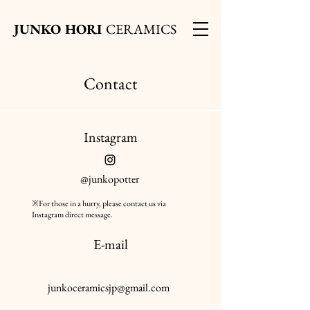
JUNKO HORI
CERAMICS
Contact
​Instagram
@junkopotter
※For those in a hurry, please contact us via
Instagram direct message.
E-mail
junkoceramicsjp@gmail.com